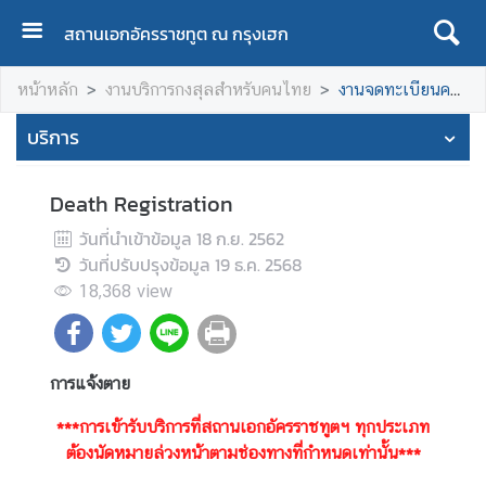
สถานเอกอัครราชทูต ณ กรุงเฮก
H
หน้าหลัก
งานบริการกงสุลสำหรับคนไทย
งานจดทะเบียนคนตาย
O
M
บริการ
E
A
Death Registration
B
วันที่นำเข้าข้อมูล
18 ก.ย. 2562
O
วันที่ปรับปรุงข้อมูล
19 ธ.ค. 2568
U
18,368
view
T
T
H
A
การแจ้งตาย
I
L
***การเข้ารับบริการที่สถานเอกอัครราชทูตฯ ทุกประเภท
A
ต้องนัดหมายล่วงหน้าตามช่องทางที่กำหนดเท่านั้น***
N