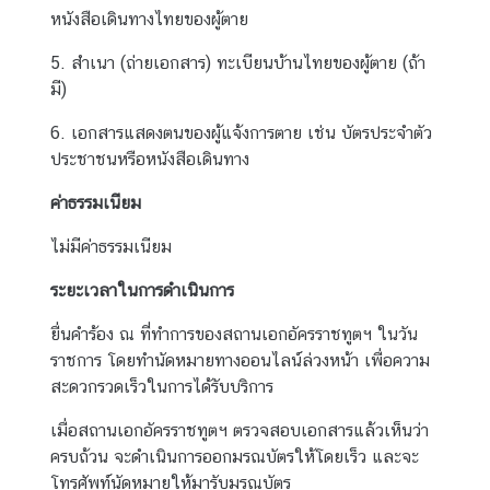
หนังสือเดินทางไทยของผู้ตาย
O
N
5. สำเนา (ถ่ายเอกสาร) ทะเบียนบ้านไทยของผู้ตาย (ถ้า
S
มี)
6. เอกสารแสดงตนของผู้แจ้งการตาย เช่น บัตรประจำตัว
T
ประชาชนหรือหนังสือเดินทาง
H
E
ค่าธรรมเนียม
E
ไม่มีค่าธรรมเนียม
M
B
ระยะเวลาในการดำเนินการ
A
S
ยื่นคำร้อง ณ ที่ทำการของสถานเอกอัครราชทูตฯ ในวัน
S
ราชการ โดยทำนัดหมายทางออนไลน์ล่วงหน้า เพื่อความ
Y
สะดวกรวดเร็วในการได้รับบริการ
เมื่อสถานเอกอัครราชทูตฯ ตรวจสอบเอกสารแล้วเห็นว่า
T
ครบถ้วน จะดำเนินการออกมรณบัตรให้โดยเร็ว และจะ
E
โทรศัพท์นัดหมายให้มารับมรณบัตร