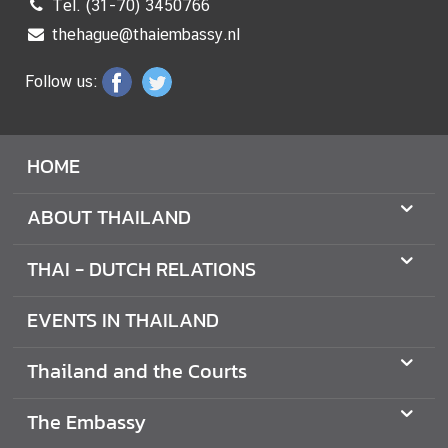
Tel. (31-70) 3450766
E
thehague@thaiembassy.nl
L
L
Follow us:
E
R
S
HOME
L
ABOUT THAILAND
E
G
THAI - DUTCH RELATIONS
A
L
EVENTS IN THAILAND
I
S
Thailand and the Courts
A
T
The Embassy
I
O