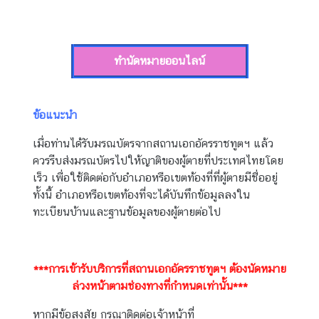
A
M
T
H
ทำนัดหมายออนไลน์
A
I
L
ข้อแนะนำ
A
เมื่อท่านได้รับมรณบัตรจากสถานเอกอัครราชทูตฯ แล้ว
N
ควรรีบส่งมรณบัตรไปให้ญาติของผู้ตายที่ประเทศไทยโดย
D
เร็ว เพื่อใช้ติดต่อกับอำเภอหรือเขตท้องที่ที่ผู้ตายมีชื่ออยู่
ทั้งนี้ อำเภอหรือเขตท้องที่จะได้บันทึกข้อมูลลงใน
V
ทะเบียนบ้านและฐานข้อมูลของผู้ตายต่อไป
I
S
A
***การเข้ารับบริการที่สถานเอกอัครราชทูตฯ ต้องนัดหมาย
S
ล่วงหน้าตามช่องทางที่กำหนดเท่านั้น***
E
R
หากมีข้อสงสัย กรุณาติดต่อเจ้าหน้าที่