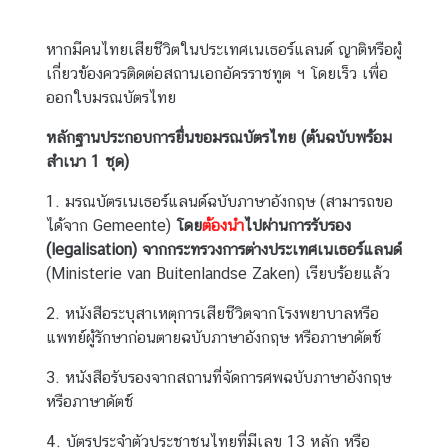
D
หากมีคนไทยเสียชีวิตในประเทศเนเธอร์แลนด์ ญาติหรือผู้
เกี่ยวข้องควรติดต่อสถานเอกอัครราชทูต ฯ โดยเร็ว เพื่อ
T
ออกใบมรณบัตรไทย
H
A
หลักฐานประกอบการยื่นขอมรณบัตรไทย (ต้นฉบับพร้อม
I
สำเนา
1
ชุด)
-
1. มรณบัตรเนเธอร์แลนด์ฉบับภาษาอังกฤษ (สามารถขอ
D
ได้จาก Gemeente)
U
โดย
ต้องนำ
ไปผ่านการรับรอง
(legalisation) จากกระทรวงการต่างประเทศเนเธอร์แลนด์
T
(Ministerie van Buitenlandse Zaken) เรียบร้อยแล้ว
C
H
2. หนังสือระบุสาเหตุการเสียชีวิตจากโรงพยาบาลหรือ
R
แพทย์ผู้รักษาก่อนตายฉบับภาษาอังกฤษ หรือภาษาดัตช์
E
L
3. หนังสือรับรองจากสถานที่จัดการศพฉบับภาษาอังกฤษ
A
หรือภาษาดัตช์
T
4. บัตรประจำตัวประชาชนไทยที่มีเลข 13 หลัก หรือ
I