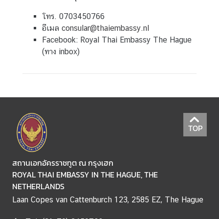
V
I
โทร. 0703450766
C
อีเมล
consular@thaiembassy.nl
E
Facebook: Royal Thai Embassy The Hague
S
(ทาง inbox)
A
N
D
I
N
F
TOP
O
F
O
สถานเอกอัครราชทูต ณ กรุงเฮก
R
ROYAL THAI EMBASSY IN THE HAGUE, THE
T
NETHERLANDS
R
Laan Copes van Cattenburch 123, 2585 EZ, The Hague
A
V