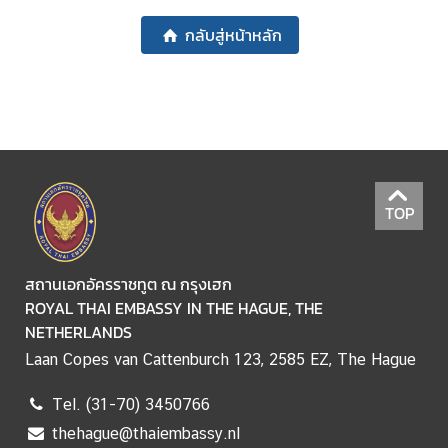
D
กลับสู่หน้าหลัก
T
H
A
I
-
D
TOP
U
T
C
สถานเอกอัครราชทูต ณ กรุงเฮก
H
ROYAL THAI EMBASSY IN THE HAGUE, THE
R
NETHERLANDS
E
Laan Copes van Cattenburch 123, 2585 EZ, The Hague
L
A
Tel. (31-70) 3450766
T
thehague@thaiembassy.nl
I