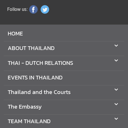
O
Follow us:
N
S
HOME
T
H
ABOUT THAILAND
E
E
THAI - DUTCH RELATIONS
M
B
EVENTS IN THAILAND
A
S
Thailand and the Courts
S
Y
The Embassy
T
TEAM THAILAND
E