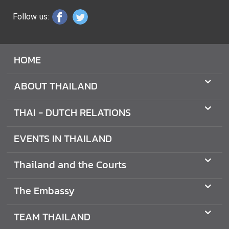
O
Follow us:
N
S
HOME
T
H
ABOUT THAILAND
E
E
THAI - DUTCH RELATIONS
M
B
EVENTS IN THAILAND
A
S
Thailand and the Courts
S
Y
The Embassy
T
TEAM THAILAND
E