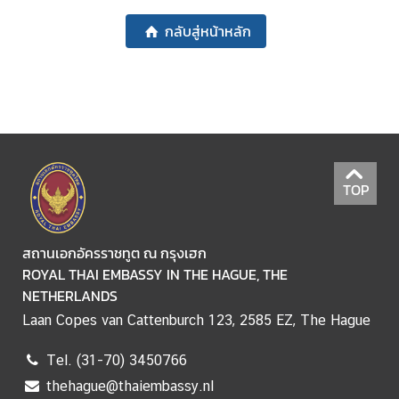
D
กลับสู่หน้าหลัก
T
H
A
I
-
D
TOP
U
T
C
สถานเอกอัครราชทูต ณ กรุงเฮก
H
ROYAL THAI EMBASSY IN THE HAGUE, THE
R
NETHERLANDS
E
Laan Copes van Cattenburch 123, 2585 EZ, The Hague
L
A
Tel. (31-70) 3450766
T
thehague@thaiembassy.nl
I