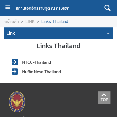
สถานเอกอัครราชทูต ณ กรุงเฮก
H
หน้าหลัก
LINK
Links Thailand
O
M
Link
E
Links Thailand
A
B
O
NTCC-Thailand
U
Nuffic Neso Thailand
T
T
H
A
I
TOP
L
A
N