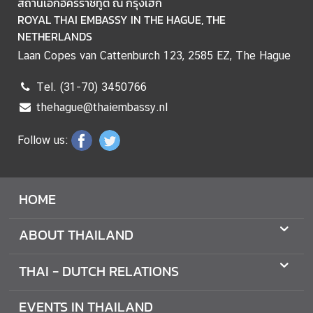
สถานเอกอัครราชทูต ณ กรุงเฮก
D
ROYAL THAI EMBASSY IN THE HAGUE, THE
NETHERLANDS
Laan Copes van Cattenburch 123, 2585 EZ, The Hague
T
H
Tel. (31-70) 3450766
A
I
thehague@thaiembassy.nl
-
Follow us:
D
U
T
C
HOME
H
R
ABOUT THAILAND
E
L
THAI - DUTCH RELATIONS
A
T
EVENTS IN THAILAND
I