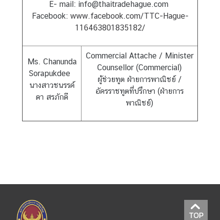
E- mail: info@thaitradehague.com
D
Facebook:
www.facebook.com/TTC-Hague-
116463801835182/
T
H
Commercial Attache / Minister
Ms. Chanunda
A
Counsellor (Commercial)
Sorapukdee
I
ผู้ช่วยทูต ฝ่ายการพาณิชย์ /
นางสาวชนรรค์
-
อัครราชทูตที่ปรึกษา (ฝ่ายการ
ดา สรภักดี
D
พาณิชย์)
U
T
C
H
R
E
L
A
T
TOP
I