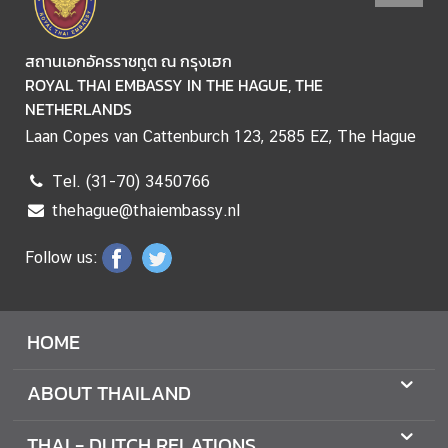
O
N
สถานเอกอัครราชทูต ณ กรุงเฮก
S
ROYAL THAI EMBASSY IN THE HAGUE, THE
NETHERLANDS
T
Laan Copes van Cattenburch 123, 2585 EZ, The Hague
H
E
Tel. (31-70) 3450766
E
thehague@thaiembassy.nl
M
B
Follow us:
A
S
S
HOME
Y
ABOUT THAILAND
T
E
THAI - DUTCH RELATIONS