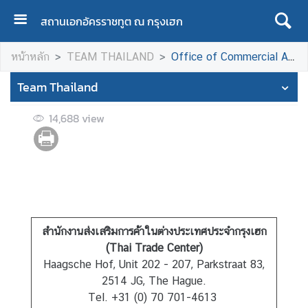
สถานเอกอัครราชทูต ณ กรุงเฮก
H
หน้าหลัก
TEAM THAILAND
Office of Commercial Affairs
O
M
Team Thailand
E
14,688
view
A
B
O
U
T
T
H
สำนักงานส่งเสริมการค้าในต่างประเทศประจำกรุงเฮก
A
(Thai Trade Center)
I
Haagsche Hof, Unit 202 - 207, Parkstraat 83,
L
2514 JG, The Hague.
A
Tel. +31 (0) 70 701-4613
N