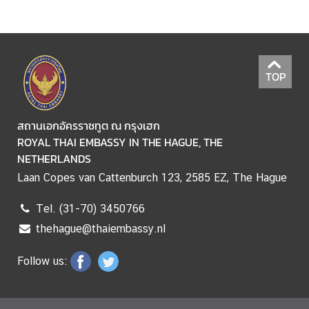
D
T
H
TOP
A
I
-
สถานเอกอัครราชทูต ณ กรุงเฮก
D
ROYAL THAI EMBASSY IN THE HAGUE, THE
U
NETHERLANDS
T
Laan Copes van Cattenburch 123, 2585 EZ, The Hague
C
H
Tel. (31-70) 3450766
R
thehague@thaiembassy.nl
E
L
Follow us:
A
T
I