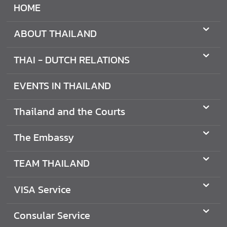
HOME
O
N
ABOUT THAILAND
S
THAI - DUTCH RELATIONS
T
H
EVENTS IN THAILAND
E
E
Thailand and the Courts
M
B
The Embassy
A
S
TEAM THAILAND
S
Y
VISA Service
T
Consular Service
E