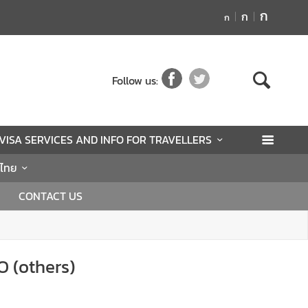
ก
ก
ก
Follow us:
VISA SERVICES AND INFO FOR TRAVELLERS
นไทย
CONTACT US
O (others)