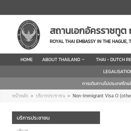
H
O
สถานเอกอัครราชทูต 
M
E
ROYAL THAI EMBASSY IN THE HAGUE,
A
HOME
ABOUT THAILAND
THAI - DUTCH R
B
O
LEGALISATIO
U
T
การเดินทางไปประเทศไทย
T
H
หน้าหลัก
บริการประชาชน
Non-Immigrant Visa O (othe
A
I
L
บริการประชาชน
A
N
บริการ