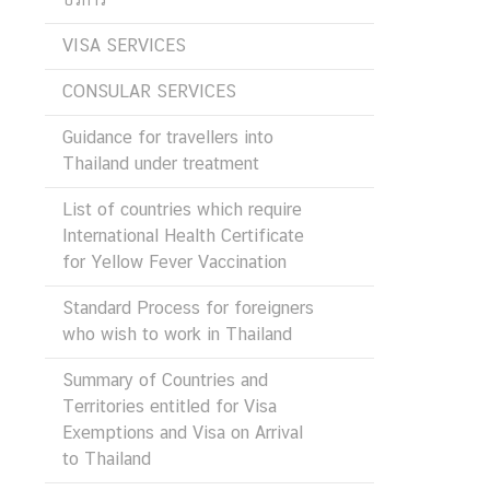
D
VISA SERVICES
T
CONSULAR SERVICES
H
Guidance for travellers into
A
Thailand under treatment
I
-
List of countries which require
D
International Health Certificate
U
for Yellow Fever Vaccination
T
C
Standard Process for foreigners
H
who wish to work in Thailand
R
E
Summary of Countries and
L
Territories entitled for Visa
A
Exemptions and Visa on Arrival
T
to Thailand
I