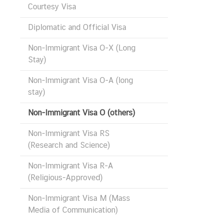
Courtesy Visa
O
N
Diplomatic and Official Visa
S
Non-Immigrant Visa O-X (Long
Stay)
T
H
Non-Immigrant Visa O-A (long
E
stay)
E
M
Non-Immigrant Visa O (others)
B
Non-Immigrant Visa RS
A
(Research and Science)
S
S
Non-Immigrant Visa R-A
Y
(Religious-Approved)
Non-Immigrant Visa M (Mass
T
Media of Communication)
E