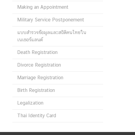
V
Making an Appointment
I
C
Military Service Postponement
E
S
แบบสำรวจข้อมูลและสถิติคนไทยใน
A
เนเธอร์แลนด์
N
Death Registration
D
I
Divorce Registration
N
F
Marriage Registration
O
F
Birth Registration
O
Legalization
R
T
Thai Identity Card
R
A
V