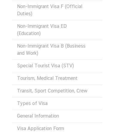
A
Non-Immigrant Visa F (Official
M
Duties)
T
H
Non-Immigrant Visa ED
A
(Education)
I
Non-Immigrant Visa B (Business
L
and Work)
A
N
Special Tourist Visa (STV)
D
Tourism, Medical Treatment
V
Transit, Sport Competition, Crew
I
S
Types of Visa
A
S
General Information
E
Visa Application Form
R