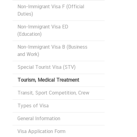
A
Non-Immigrant Visa F (Official
M
Duties)
T
H
Non-Immigrant Visa ED
A
(Education)
I
Non-Immigrant Visa B (Business
L
and Work)
A
N
Special Tourist Visa (STV)
D
Tourism, Medical Treatment
V
Transit, Sport Competition, Crew
I
S
Types of Visa
A
S
General Information
E
Visa Application Form
R