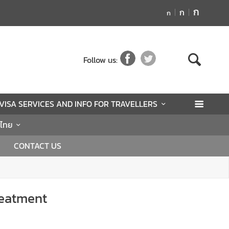
ก
ก
ก
Follow us:
VISA SERVICES AND INFO FOR TRAVELLERS
นไทย
CONTACT US
reatment