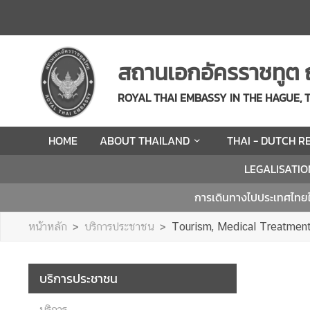
H
O
สถานเอกอัครราชทูต 
M
E
ROYAL THAI EMBASSY IN THE HAGUE,
A
HOME
ABOUT THAILAND
THAI - DUTCH R
B
O
LEGALISATIO
U
T
การเดินทางไปประเทศไทย
T
H
หน้าหลัก
บริการประชาชน
Tourism, Medical Treatmen
A
I
L
บริการประชาชน
A
N
บริการ