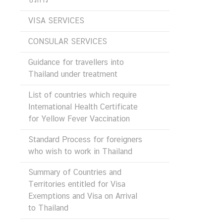
D
VISA SERVICES
T
CONSULAR SERVICES
H
Guidance for travellers into
A
Thailand under treatment
I
-
List of countries which require
D
International Health Certificate
U
for Yellow Fever Vaccination
T
C
Standard Process for foreigners
H
who wish to work in Thailand
R
E
Summary of Countries and
L
Territories entitled for Visa
A
Exemptions and Visa on Arrival
T
to Thailand
I