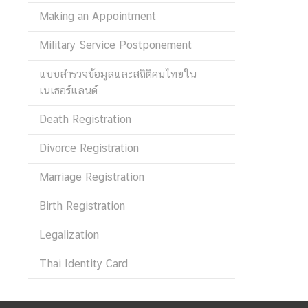
V
Making an Appointment
I
C
Military Service Postponement
E
S
แบบสำรวจข้อมูลและสถิติคนไทยใน
A
เนเธอร์แลนด์
N
Death Registration
D
I
Divorce Registration
N
F
Marriage Registration
O
F
Birth Registration
O
Legalization
R
T
Thai Identity Card
R
A
V