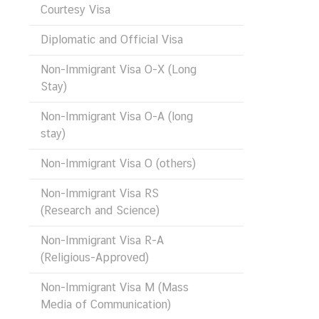
Courtesy Visa
O
N
Diplomatic and Official Visa
S
Non-Immigrant Visa O-X (Long
Stay)
T
H
Non-Immigrant Visa O-A (long
E
stay)
E
M
Non-Immigrant Visa O (others)
B
Non-Immigrant Visa RS
A
(Research and Science)
S
S
Non-Immigrant Visa R-A
Y
(Religious-Approved)
Non-Immigrant Visa M (Mass
T
Media of Communication)
E