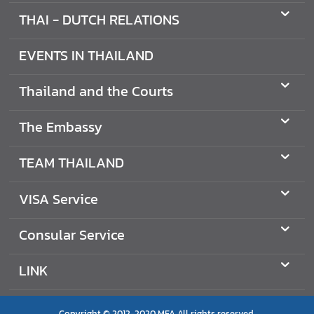
O
THAI - DUTCH RELATIONS
N
S
EVENTS IN THAILAND
Thailand and the Courts
T
H
The Embassy
E
E
M
TEAM THAILAND
B
A
VISA Service
S
S
Consular Service
Y
LINK
T
E
Copyright © 2012-2020 MFA All rights reserved.