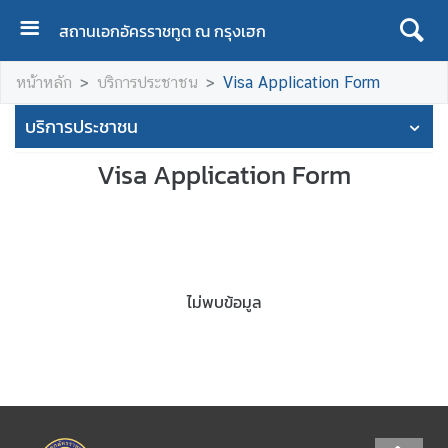
สถานเอกอัครราชทูต ณ กรุงเฮก
H
หน้าหลัก
บริการประชาชน
Visa Application Form
O
M
บริการประชาชน
E
Visa Application Form
A
B
O
U
T
T
ไม่พบข้อมูล
H
A
I
L
A
N