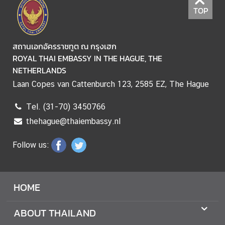
D
TOP
T
สถานเอกอัครราชทูต ณ กรุงเฮก
H
ROYAL THAI EMBASSY IN THE HAGUE, THE
A
NETHERLANDS
I
Laan Copes van Cattenburch 123, 2585 EZ, The Hague
-
D
Tel. (31-70) 3450766
U
thehague@thaiembassy.nl
T
C
Follow us:
H
R
E
HOME
L
A
T
ABOUT THAILAND
I