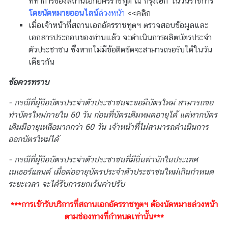
ที่ทำการของสถานเอกอัครราชทูต ณ กรุงเฮก ในวันราชการ
A
โดยนัดหมายออนไลน์
ล่วงหน้า
<<คลิก
M
เมื่อเจ้าหน้าที่สถานเอกอัครราชทูตฯ ตรวจสอบข้อมูลและ
T
เอกสารประกอบของท่านแล้ว จะดำเนินการผลิตบัตรประจำ
H
ตัวประชาชน ซึ่งหากไม่มีข้อติดขัดจะสามารถรอรับได้ในวัน
A
เดียวกัน
I
L
ข้อควรทราบ
A
- กรณีที่ผู้ถือบัตรประจำตัวประชาชนจะขอมีบัตรใหม่ สามารถขอ
N
ทำบัตรใหม่ภายใน 60 วัน ก่อนที่บัตรเดิมหมดอายุได้ แต่หากบัตร
D
เดิมมีอายุเหลือมากกว่า 60 วัน เจ้าหน้าที่ไม่สามารถดำเนินการ
ออกบัตรใหม่ได้
V
- กรณีที่ผู้ถือบัตรประจำตัวประชาชนที่มีถิ่นพำนักในประเทศ
I
เนเธอร์แลนด์ เมื่อต่ออายุบัตรประจำตัวประชาชนใหม่เกินกำหนด
S
ระยะเวลา จะได้รับการยกเว้นค่าปรับ
A
S
***การเข้ารับบริการที่สถานเอกอัครราชทูตฯ ต้องนัดหมายล่วงหน้า
E
ตามช่องทางที่กำหนดเท่านั้น***
R