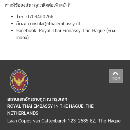
V
หากมีข้อสงสัย กรุณาติดต่อเจ้าหน้าที่
I
C
โทร. 0703450766
E
อีเมล
consular@thaiembassy.nl
S
Facebook: Royal Thai Embassy The Hague (ทาง
A
inbox)
N
D
I
N
F
TOP
O
F
O
สถานเอกอัครราชทูต ณ กรุงเฮก
R
ROYAL THAI EMBASSY IN THE HAGUE, THE
T
NETHERLANDS
R
Laan Copes van Cattenburch 123, 2585 EZ, The Hague
A
V