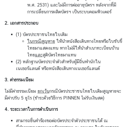
O
พ.ศ. 2531) และไม่มีการต่ออายุบัตรฯ หลังจากที่มี
N
การเปลี่ยนการผลิตบัตรฯ เป็นระบบคอมพิวเตอร์
S
2. เอกสารประกอบ
(1) บัตรประชาชนไทยใบเดิม
T
ในกรณีสูญหาย
ให้นำหนังสือเดินทางไทยหรือใบชับขี่
H
ไทยมาแสดงแทน หากไม่มีให้นำสำเนาทะเบียนบ้าน
E
ไทย
และ
สูติบัตรไทยมาแทน
E
(2) หลักฐานบัตรประจำตัวสำหรับผู้มีถิ่นพำนักใน
M
เนเธอร์แลนด์ หรือหนังสือเดินทางเนเธอร์แลนด์
B
A
3. ค่าธรรมเนียม
S
ไม่มีค่าธรรมเนียม
S
ยกเว้น
กรณีบัตรประชาชนไทยใบเดิมสูญหายจะ
มีค่าปรับ 5 ยูโร (ชำระด้วยวิธีการ PINNEN ไม่รับเงินสด)
Y
4. ระยะเวลาในการดำเนินการ
T
สามารถยื่นคำร้องขอต่อบัตรประจำตัวประชาชนได้ ณ
E