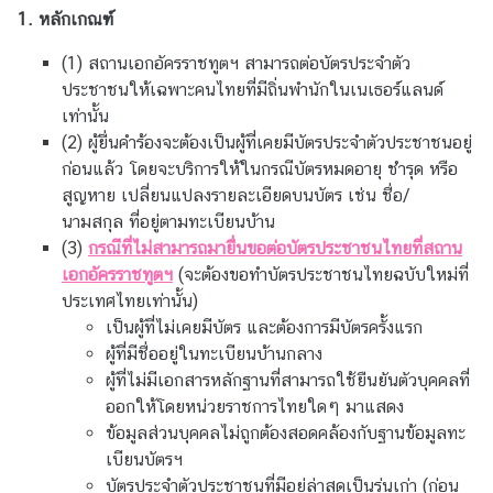
1. หลักเกณฑ์
D
(1) สถานเอกอัครราชทูตฯ สามารถต่อบัตรประจำตัว
T
ประชาชนให้เฉพาะคนไทยที่มีถิ่นพำนักในเนเธอร์แลนด์
H
เท่านั้น
A
(2) ผู้ยื่นคำร้องจะต้องเป็นผู้ที่เคยมีบัตรประจำตัวประชาชนอยู่
I
ก่อนแล้ว โดยจะบริการให้ในกรณีบัตรหมดอายุ ชำรุด หรือ
-
สูญหาย เปลี่ยนแปลงรายละเอียดบนบัตร เช่น ชื่อ/
D
นามสกุล ที่อยู่ตามทะเบียนบ้าน
U
(3)
กรณีที่ไม่สามารถมายื่นขอต่อบัตรประชาชนไทยที่สถาน
T
เอกอัครราชทูตฯ
(จะต้องขอทำบัตรประชาชนไทยฉบับใหม่ที่
C
ประเทศไทยเท่านั้น)
H
เป็นผู้ที่ไม่เคยมีบัตร และต้องการมีบัตรครั้งแรก
R
ผู้ที่มีชื่ออยู่ในทะเบียนบ้านกลาง
E
ผู้ที่ไม่มีเอกสารหลักฐานที่สามารถใช้ยืนยันตัวบุคคลที่
L
ออกให้โดยหน่วยราชการไทยใดๆ มาแสดง
A
ข้อมูลส่วนบุคคลไม่ถูกต้องสอดคล้องกับฐานข้อมูลทะ
T
เบียนบัตรฯ
I
บัตรประจำตัวประชาชนที่มีอยู่ล่าสุดเป็นรุ่นเก่า (ก่อน