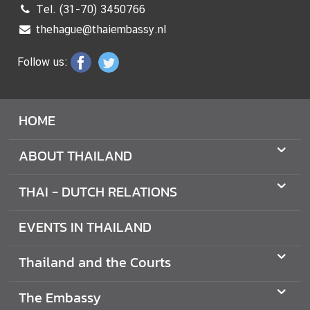
Tel. (31-70) 3450766
E
L
thehague@thaiembassy.nl
L
Follow us:
E
R
S
HOME
L
ABOUT THAILAND
E
G
THAI - DUTCH RELATIONS
A
L
I
EVENTS IN THAILAND
S
A
Thailand and the Courts
T
I
The Embassy
O