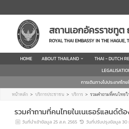
H
O
สถานเอกอัครราชทูต 
M
E
ROYAL THAI EMBASSY IN THE HAGUE,
A
HOME
ABOUT THAILAND
THAI - DUTCH R
B
O
LEGALISATIO
U
T
การเดินทางไปประเทศไทย
T
H
หน้าหลัก
บริการประชาชน
บริการ
รวมคำถามที่คนไทยในเ
A
I
รวมคำถามที่คนไทยในเนเธอร์แลนด์ต้อง
L
A
วันที่นำเข้าข้อมูล
25 ส.ค. 2565
วันที่ปรับปรุงข้อมูล
30 
N