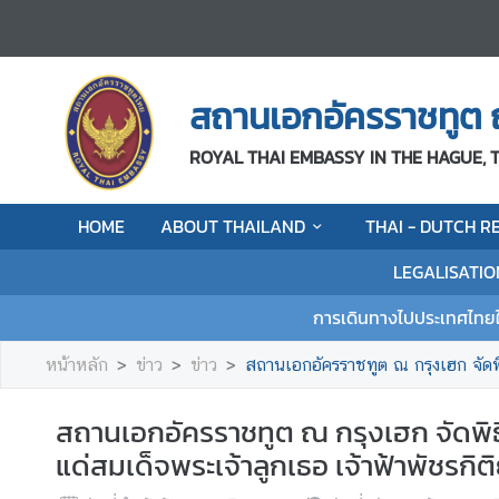
H
O
สถานเอกอัครราชทูต 
M
E
ROYAL THAI EMBASSY IN THE HAGUE,
A
HOME
ABOUT THAILAND
THAI - DUTCH R
B
O
LEGALISATIO
U
T
การเดินทางไปประเทศไทย
T
H
หน้าหลัก
ข่าว
ข่าว
สถานเอกอัครราชทูต ณ กรุงเฮก จัดพิธีบำเพ็ญก
A
I
สถานเอกอัครราชทูต ณ กรุงเฮก จัดพิ
L
แด่สมเด็จพระเจ้าลูกเธอ เจ้าฟ้าพัชรก
A
N