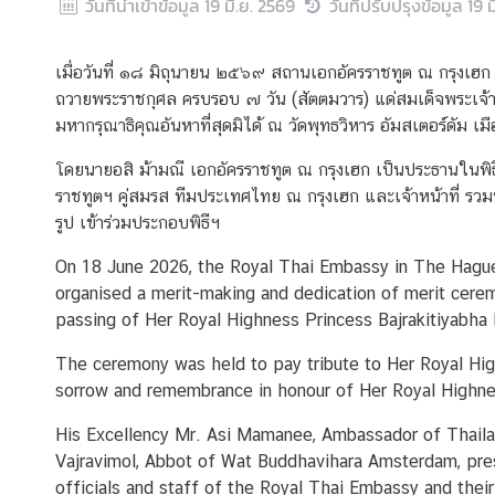
วันที่นำเข้าข้อมูล
19 มิ.ย. 2569
วันที่ปรับปรุงข้อมูล
19 ม
D
เมื่อวันที่ ๑๘ มิถุนายน ๒๕๖๙ สถานเอกอัครราชทูต ณ กรุงเฮก ร
T
ถวายพระราชกุศล ครบรอบ ๗ วัน (สัตตมวาร) แด่สมเด็จพระเจ้าล
H
มหากรุณาธิคุณอันหาที่สุดมิได้ ณ วัดพุทธวิหาร อัมสเตอร์ดัม เ
A
โดยนายอสิ ม้ามณี เอกอัครราชทูต ณ กรุงเฮก เป็นประธานในพิธี
I
ราชทูตฯ คู่สมรส ทีมประเทศไทย ณ กรุงเฮก และเจ้าหน้าที่ รวม
-
รูป เข้าร่วมประกอบพิธีฯ
D
U
On 18 June 2026, the Royal Thai Embassy in The Hague
T
organised a merit-making and dedication of merit cer
C
passing of Her Royal Highness Princess Bajrakitiyabha N
H
R
The ceremony was held to pay tribute to Her Royal Hig
E
sorrow and remembrance in honour of Her Royal Highne
L
His Excellency Mr. Asi Mamanee, Ambassador of Thaila
A
Vajravimol, Abbot of Wat Buddhavihara Amsterdam, pr
T
officials and staff of the Royal Thai Embassy and the
I