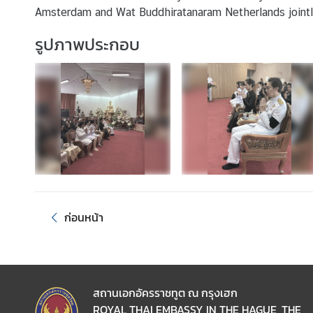
Amsterdam and Wat Buddhiratanaram Netherlands jointly
O
N
รูปภาพประกอบ
S
T
H
E
E
M
B
A
S
ก่อนหน้า
S
Y
T
สถานเอกอัครราชทูต ณ กรุงเฮก
E
ROYAL THAI EMBASSY IN THE HAGUE, THE