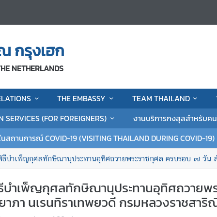
ณ กรุงเฮก
 THE NETHERLANDS
ELATIONS
THE EMBASSY
TEAM THAILAND
N SERVICES (FOR FOREIGNERS)
งานบริการกงสุลสำหรับค
ในสถานการณ์ COVID-19 (VISITING THAILAND DURING COVID-19)
ุศลทักษิณานุประทานอุทิศถวายพระราชกุศล ครบรอบ ๗ วัน สัตตมวาร แด่สมเด็จพระเจ้าลูกเธอ เ
ธีบำเพ็ญกุศลทักษิณานุประทานอุทิศถวายพ
ิติยาภา นเรนทิราเทพยวดี กรมหลวงราชสาริณี