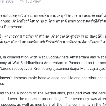
ิ.ย. 2569
|
132
view
่วมกับวัดพุทธวิหาร อัมสเตอร์ดัม และวัดพุทธิรัตนาราม เนเธอร์แลนด์ 
ูกเธอ เจ้าฟ้าพัชรกิติยาภา นเรนทิราเทพยวดี กรมหลวงราชสาริณีสิริพ
มือง Purmerend
ฯ ฝ่ายฆราวาส พระวิเทศวัชรวิมล เจ้าอาวาสวัดพุทธวิหาร อัมสเตอร์ดัม
ทั้งชุมชนไทยในเนเธอร์แลนด์เข้าร่วมพิธีฯ และมีพระสงฆ์จากวัดพุทธวิห
, in collaboration with Wat Buddhavihara Amsterdam and Wat 
emony at Wat Buddhavihara Amsterdam in Purmerend on the occa
arendiradebyavati, Kromluangrajasarinisiribajra Mahavajrarajad
hness’s immeasurable benevolence and lifelong contributions 
ss.
nd to the Kingdom of the Netherlands, presided over the cere
esided over the monastic proceedings. The ceremony was att
ir spouses, as well as members of the Thai community in the 