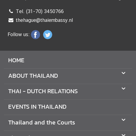
A
M
Tel. (31-70) 3450766
T
thehague@thaiembassy.nl
H
A
Follow us:
I
L
A
HOME
N
D
ABOUT THAILAND
V
THAI - DUTCH RELATIONS
I
S
EVENTS IN THAILAND
A
S
Thailand and the Courts
E
R