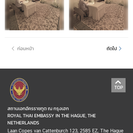
O
N
S
T
H
ก่อนหน้า
ถัดไป
E
E
M
B
A
TOP
S
S
Y
สถานเอกอัครราชทูต ณ กรุงเฮก
ROYAL THAI EMBASSY IN THE HAGUE, THE
T
NETHERLANDS
E
Laan Copes van Cattenburch 123, 2585 EZ, The Hague