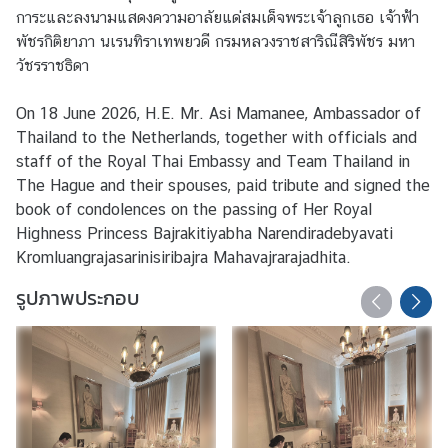
การะและลงนามแสดงความอาลัยแด่สมเด็จพระเจ้าลูกเธอ เจ้าฟ้า
D
พัชรกิติยาภา นเรนทิราเทพยวดี กรมหลวงราชสาริณีสิริพัชร มหา
วัชรราชธิดา
T
H
On 18 June 2026, H.E. Mr. Asi Mamanee, Ambassador of
A
Thailand to the Netherlands, together with officials and
I
staff of the Royal Thai Embassy and Team Thailand in
-
The Hague and their spouses, paid tribute and signed the
D
book of condolences on the passing of Her Royal
U
Highness Princess Bajrakitiyabha Narendiradebyavati
T
Kromluangrajasarinisiribajra Mahavajrarajadhita.
C
รูปภาพประกอบ
H
R
E
L
A
T
I