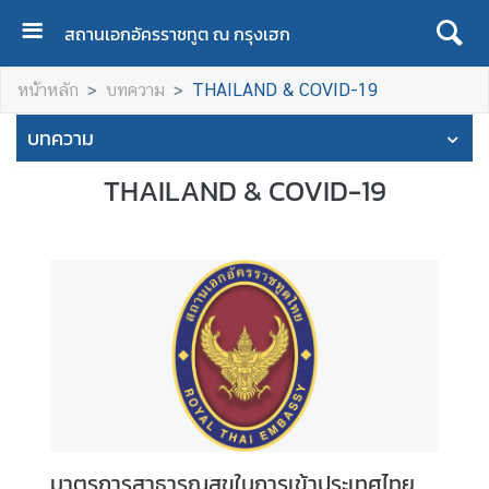
สถานเอกอัครราชทูต ณ กรุงเฮก
H
หน้าหลัก
บทความ
THAILAND & COVID-19
O
M
บทความ
E
THAILAND & COVID-19
A
B
O
U
T
T
H
A
I
L
A
มาตรการสาธารณสุขในการเข้าประเทศไทย
N