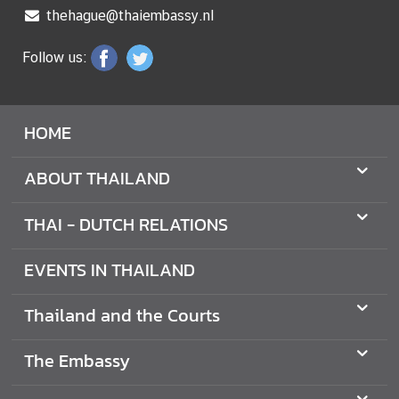
O
thehague@thaiembassy.nl
N
Follow us:
S
T
HOME
H
E
ABOUT THAILAND
E
M
THAI - DUTCH RELATIONS
B
A
EVENTS IN THAILAND
S
S
Y
Thailand and the Courts
The Embassy
T
E