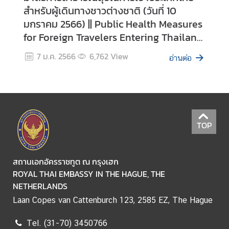
สำหรับผู้เดินทางชาวต่างชาติ (วันที่ 10
D
มกราคม 2566) || Public Health Measures
for Foreign Travelers Entering Thailand
T
(updated on 10th January 2023)
H
7 ม.ค. 2566
6,762
View
อ่านต่อ
A
I
-
D
U
TOP
T
C
H
สถานเอกอัครราชทูต ณ กรุงเฮก
R
ROYAL THAI EMBASSY IN THE HAGUE, THE
E
NETHERLANDS
L
Laan Copes van Cattenburch 123, 2585 EZ, The Hague
A
T
Tel. (31-70) 3450766
I